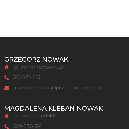
GRZEGORZ NOWAK
co-owner / copwyriter
510-921-446
grzegorz.nowak@piszebolubie.com.pl
MAGDALENA KLEBAN-NOWAK
co-owner / redaktor
509-878-561