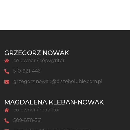
GRZEGORZ NOWAK
co-owner / copwyriter
510-921-446
grzegorz.nowak@piszebolubie.com.pl
MAGDALENA KLEBAN-NOWAK
co-owner / redaktor
509-878-561