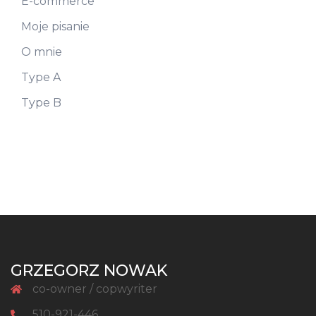
E-commerce
Moje pisanie
O mnie
Type A
Type B
GRZEGORZ NOWAK
co-owner / copwyriter
510-921-446