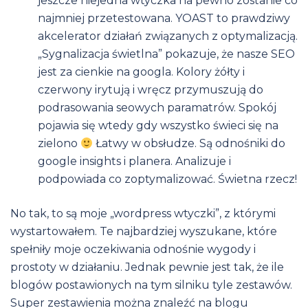
jeszcze niejedna wtyczka na pewno zostanie co
najmniej przetestowana. YOAST to prawdziwy
akcelerator działań związanych z optymalizacją.
„Sygnalizacja świetlna” pokazuje, że nasze SEO
jest za cienkie na googla. Kolory żółty i
czerwony irytują i wręcz przymuszują do
podrasowania seowych paramatrów. Spokój
pojawia się wtedy gdy wszystko świeci się na
zielono
Łatwy w obsłudze. Są odnośniki do
google insights i planera. Analizuje i
podpowiada co zoptymalizować. Świetna rzecz!
No tak, to są moje „wordpress wtyczki”, z którymi
wystartowałem. Te najbardziej wyszukane, które
spełniły moje oczekiwania odnośnie wygody i
prostoty w działaniu. Jednak pewnie jest tak, że ile
blogów postawionych na tym silniku tyle zestawów.
Super zestawienia można znaleźć na blogu