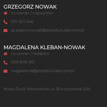
GRZEGORZ NOWAK
co-owner / copwyriter
510-921-446
grzegorz.nowak@piszebolubie.com.pl
MAGDALENA KLEBAN-NOWAK
co-owner / redaktor
509-878-561
magdalena@piszebolubie.com.pl
Nowy Dwór Mazowiecki, ul. Bursztynowa 20A