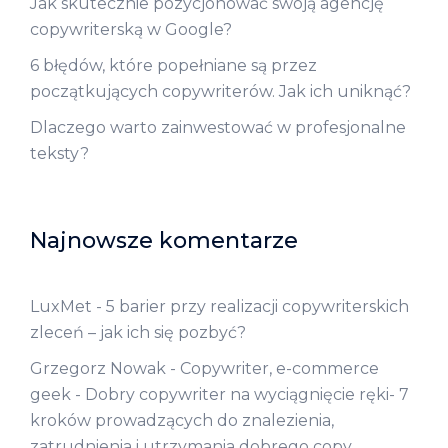
Jak skutecznie pozycjonować swoją agencję
copywriterską w Google?
6 błędów, które popełniane są przez
początkujących copywriterów. Jak ich uniknąć?
Dlaczego warto zainwestować w profesjonalne
teksty?
Najnowsze komentarze
LuxMet
-
5 barier przy realizacji copywriterskich
zleceń – jak ich się pozbyć?
Grzegorz Nowak - Copywriter, e-commerce
geek
-
Dobry copywriter na wyciągnięcie ręki- 7
kroków prowadzących do znalezienia,
zatrudnienia i utrzymania dobrego copy