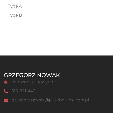
Type A
Type B
GRZEGORZ NOWAK
co-owner / copwyriter
510-921-446
grzegorz.nowak@piszebolubie.com.pl