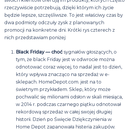
swoich klientów oferują im produkty, których często
rzeczywiście potrzebują, dzięki którym ich życie
będzie lepsze, szczęśliwsze. To jest właściwy czas by
dwa podmioty odczuły zysk z planowanych
promocji na konkretne dni. Krótki rys czterech z
nich przedstawiam poniżej:
Black Friday — choć
sygnałów głoszących, o
tym, że black Friday jest w odwrocie można
odnotować coraz więcej, to nadal jest to dzień,
który wpływa znacząco na sprzedaż w e-
sklepach. HomeDepot.com. jest na to
świetnym przykładem. Sklep, który może
pochwalić się milionami odsłon w skali miesiąca,
w 2014 r. podczas czarnego piątku odnotował
rekordową sprzedaż w całej swojej długiej
historii. Dzień po Święcie Dziękczynienia w
Home Depot zapanowała histeria zakupów.