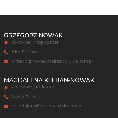
GRZEGORZ NOWAK
co-owner / copwyriter
510-921-446
grzegorz.nowak@piszebolubie.com.pl
MAGDALENA KLEBAN-NOWAK
co-owner / redaktor
509-878-561
magdalena@piszebolubie.com.pl